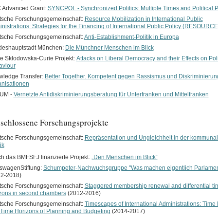
 Advanced Grant:
SYNCPOL - Synchronized Politics: Multiple Times and Political 
tsche Forschungsgemeinschaft:
Resource Mobilization in International Public
nistrations: Strategies for the Financing of International Public Policy (RESOURCE
tsche Forschungsgemeinschaft:
Anti-Establishment-Politik in Europa
deshauptstadt München:
Die Münchner Menschen im Blick
e Skłodowska-Curie Projekt:
Attacks on Liberal Democracy and their Effects on Poli
aviour
ledge Transfer:
Better Together. Kompetent gegen Rassismus und Diskriminierun
nisationen
UM -
Vernetzte Antidiskriminierungsberatung für Unterfranken und Mittelfranken
chlossene Forschungsprojekte
tsche Forschungsgemeinschaft:
Repräsentation und Ungleichheit in der kommuna
ik
h das BMFSFJ finanzierte Projekt:
„Den Menschen im Blick“
swagenStiftung:
Schumpeter-Nachwuchsgruppe "Was machen eigentlich Parlame
12-2018)
tsche Forschungsgemeinschaft:
Staggered membership renewal and differential ti
zons in second chambers
(2012-2016)
tsche Forschungsgemeinschaft:
Timescapes of International Administrations: Time
Time Horizons of Planning and Budgeting
(2014-2017)