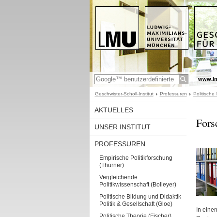
www.l
Geschwister-Scholl-Institut
Professuren
Politische
AKTUELLES
Fors
UNSER INSTITUT
PROFESSUREN
Empirische Politikforschung
(Thurner)
Vergleichende
Politikwissenschaft (Bolleyer)
Politische Bildung und Didaktik
Politik & Gesellschaft (Gloe)
In eine
Politische Theorie (Fischer)