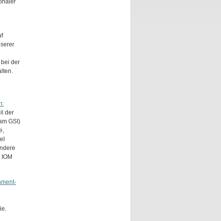
onaler
uf
nserer
bei der
lten.
n:
il der
 am GSI)
e,
el
ondere
, IOM
hment-
ie.