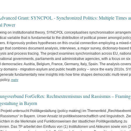
vanced Grant: SYNCPOL - Synchronized Politics: Multiple Times a
cal Power
ing on institutionalist theory, SYNCPOL conceptualises synchronisation arrangem
itical variable that is fundamental to the distribution of political power amongst polic
rs. It rigorously probes hypotheses on this crucial connection employing a mixed
gn that combines document analysis, interviews, a major survey, dictionary-based t
ysis and process tracing. The project examines synchronisation across EU, nation
ational governments, parliaments and administrative agencies, with a focus on six 
l democracies: Austria, Belgium, France, Germany, Italy, Spain. The analysis covers
cy domains - migration-asylum and public health policy – since the early 2010s.
 generate fundamentally new insights into how time shapes democratic multi-level po
policy.
mehr
ungsverbund ForGeRex: Rechtsextremismus und Rassismus – Framing
kgestaltung in Bayern
Projekt untersucht Politikgestaltung (policy making) im Themenfeld „Rechtsextre
Rassismus“ in Bayern. Unser Ansatz ist politikwissenschaftlich und linguistisch. Ziel 
ichten in die Merkmale und Funktionsweisen der staatlichen Politikgestaltung zu
nnen. Das TP arbeitet den Einfluss von (1) Institutionen und Akteuren sowie von (2