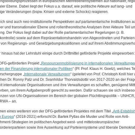
ngsbildungsprozessen in europäischen Mehrebenensystemen auf nationaler, regi
ler Ebene. Dabei liegt der Fokus u.a. darauf, wie politische Akteure auf lang- und
stige Veränderungen (bspw. Krisen und externe Schocks) reagieren.
ich sind auch neo-institutionelle Perspektiven auf parlamentarische Institutionen a
ler und transnationaler Ebene und rollentheoretische Analysen ihrer Akteure Teil u
ng. Der Fokus liegt dabei auf der Rolle parlamentarischer Regelungen (z. B.
ontrolle) sowie auf dem Repräsentationshandeln von Abgeordneten und Parteien 
 von Regierungs- und Gesetzgebungskoalitionen und auf ihrem Abstimmungsverha
 hinaus hat der Lehrstuhl einige durch Drittmittel geförderte Projekte eingeworben:
DFG-geförderten Projekt „
Ressourcenmobilisierung in internationalen Verwaltunge
en der Finanzierung internationaler Politiken
“ (PI: Prof. Klaus H. Goetz), welches Te
schergruppe „
Internationale Verwaltungen
“ (geleitet von Prof. Christoph Knill hier
rschen Dr. Ronny Patz und Dr. Svanhildur Thorvaldsdottir von 2017-2020 an der Frag
it internationale Organisationen und ihre Verwaltungen es schaffen, genügend Mitt
rben, um ihrem Aufgabenprofil gerecht zu werden. Dafür schauen sie sich insbes
anzen von UN-Organisationen im Bereich der globalen Flüchtlingspolitik – UNHCR
RWA – an.
en eines weiteren von der DFG-geförderten Projektes mit dem Titel „
Anti-Establis
in Europa
“ (2018-2021) erforscht Dr. Bartek Pytlas die Muster und Rolle von Anti-
shment-Strategien im politischen Angebot west- und mittelosteuropäischer
ordererparteien sowie ihre Auswirkung auf Parteiensysteme und liberale Demokrat