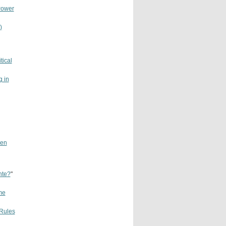
Power
)
tical
g in
len
nte?
"
me
 Rules