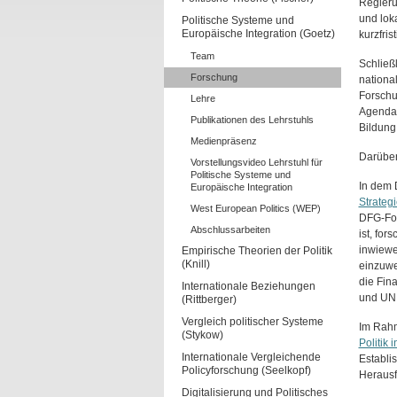
Regieru
und loka
Politische Systeme und
Europäische Integration (Goetz)
kurzfri
Team
Schließl
Forschung
nationa
Forschu
Lehre
Agendak
Publikationen des Lehrstuhls
Bildung
Medienpräsenz
Darüber
Vorstellungsvideo Lehrstuhl für
Politische Systeme und
In dem 
Europäische Integration
Strategi
West European Politics (WEP)
DFG-For
Abschlussarbeiten
ist, fo
inwiewe
Empirische Theorien der Politik
(Knill)
einzuwe
die Fin
Internationale Beziehungen
und UN
(Rittberger)
Vergleich politischer Systeme
Im Rahm
(Stykow)
Politik 
Internationale Vergleichende
Establi
Policyforschung (Seelkopf)
Herausf
Digitalisierung und Politisches