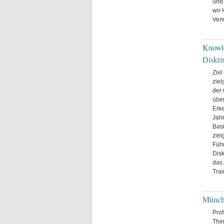
und 
wir 
Ver
Knowle
Diskri
Ziel
ziel
der
über
Erke
Jahr
Basi
ziel
Führ
Disk
das 
Tra
Münch
Prof
The