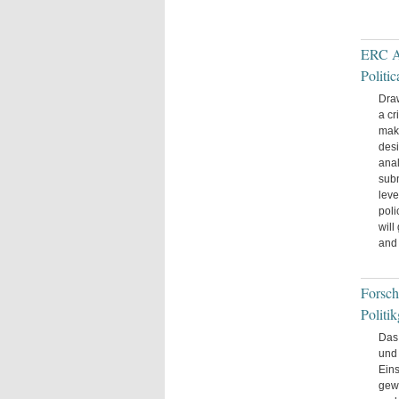
ERC Ad
Politi
Draw
a cr
make
desi
anal
subn
leve
poli
will
and 
Forsch
Politi
Das 
und 
Eins
gewi