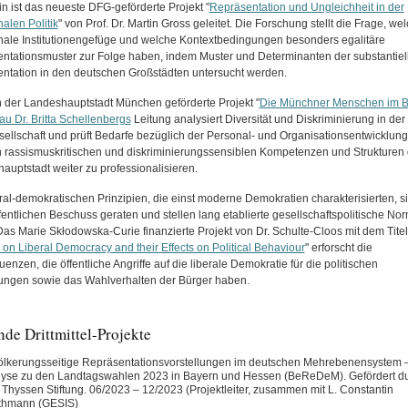
in ist das neueste DFG-geförderte Projekt "
Repräsentation und Ungleichheit in der
len Politik
" von Prof. Dr. Martin Gross geleitet. Die Forschung stellt die Frage, we
le Institutionengefüge und welche Kontextbedingungen besonders egalitäre
ntationsmuster zur Folge haben, indem Muster und Determinanten der substantiel
ntation in den deutschen Großstädten untersucht werden.
 der Landeshauptstadt München geförderte Projekt "
Die Münchner Menschen im B
au Dr. Britta Schellenbergs
Leitung analysiert Diversität und Diskriminierung in der
sellschaft und prüft Bedarfe bezüglich der Personal- und Organisationsentwicklung
 rassismuskritischen und diskriminierungssensiblen Kompetenzen und Strukturen 
auptstadt weiter zu professionalisieren.
eral-demokratischen Prinzipien, die einst moderne Demokratien charakterisierten, s
fentlichen Beschuss geraten und stellen lang etablierte gesellschaftspolitische No
Das Marie Skłodowska-Curie finanzierte Projekt von Dr. Schulte-Cloos mit dem Titel
 on Liberal Democracy and their Effects on Political Behaviour
" erforscht die
nzen, die öffentliche Angriffe auf die liberale Demokratie für die politischen
lungen sowie das Wahlverhalten der Bürger haben.
de Drittmittel-Projekte
lkerungsseitige Repräsentationsvorstellungen im deutschen Mehrebenensystem –
yse zu den Landtagswahlen 2023 in Bayern und Hessen (BeReDeM). Gefördert du
z Thyssen Stiftung. 06/2023 – 12/2023 (Projektleiter, zusammen mit L. Constantin
thmann (GESIS)