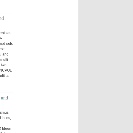
nd
ents as
y-
-methods
ext
al and
multi-
 two
 SYNCPOL
litics
 und
mismus
ist es,
) Ideen