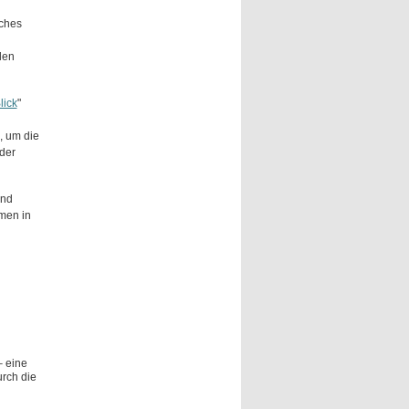
lches
len
lick
"
, um die
der
ind
rmen in
 eine
rch die