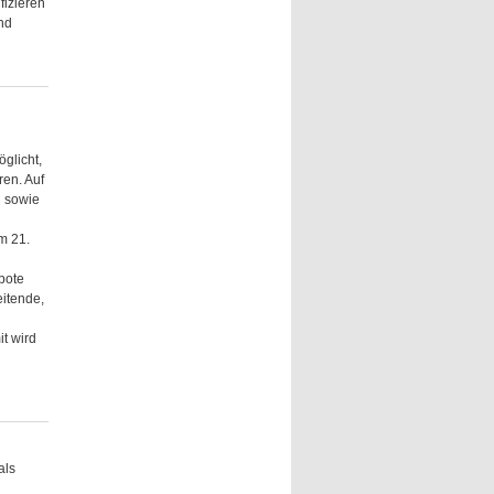
fizieren
nd
glicht,
en. Auf
g sowie
m 21.
bote
eitende,
t wird
als