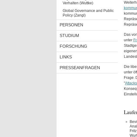
Weiterh
Verhalten (Wuttke)
kommuna
Global Governance and Public
kommuna
Policy (Zangl)
Repräse
PERSONEN
Repräse
Das von
STUDIUM
unter
Fr
Stadtge
FORSCHUNG
eigenen
LINKS
Landesh
Die lib
PRESSEANFRAGEN
unter öf
Frage. 
"
Attacks
Konseque
Einstel
Laufen
Bevö
Anal
Frit
Wur