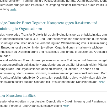
Diskursmustern –framing -auf die Politikgestaltung heraus. Darauf basierend identi
Herausforderungen und Potentiale im Umgang mit dem Themenfeld durch Politik u
waltung.
mehr
dge-Transfer: Better Together. Kompetent gegen Rassismus und
minierung in Organisationen
 des Knowledge-Transfer-Projekts ist es ein Evaluationstool zu entwickeln, das ermö
gruppenspezifisch Status-Quo- und Bedarfsanalysen in Organisationen durchzuführ
 Grundlage von Daten über die Verbreitung und Wahrnehmung von Diskriminierun
 Entgegnungsstrategien in den jeweiligen Organisationen erhalten wir wichtige
nntnissen zu Diskriminierung und Rassismus und für das professionelle Arbeiten i
hundert.
erend auf diesen Erkenntnissen passen wir unsere Trainings- und Beratungsange
gruppenspezifisch auf aktuelle Herausforderungen an. Ziel ist es schließlich Mitarb
ungskräfte und Organisationen darin zu stärken, Situationen, in denen es zu
riminierung oder Rassismus kommt, zu erkennen und professionell zu klären. Dami
Arbeitsumfeld innerhalb der Organisation sensibilisiert, gleichwohl wirken sich die
inings auch positiv auf den Umgang mit Ratsuchenden und Kund*innen aus.
mehr
ner Menschen im Blick
essionelles Arbeiten in der pluralen Demokratie – Diskriminierung und Rassismus 
ma der Personal- und Organisationsentwicklung
mehr