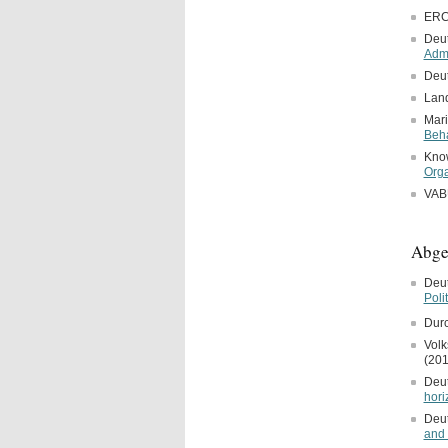
ERC
Deu
Admi
Deu
Lan
Mari
Beh
Know
Orga
VAB
Abges
Deu
Polit
Durc
Volk
(20
Deu
hori
Deu
and 