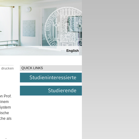
English
QUICK LINKS
drucken
n Prof.
einem
 System
ische
che als
n