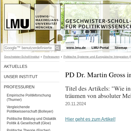
www.lmu.de
LMU-Portal
Sitemap
Geschwister-Scholl-Institut
Professuren
Politische Systeme und Europäische Integration (
AKTUELLES
PD Dr. Martin Gross i
UNSER INSTITUT
Titel des Artikels: "Wie i
PROFESSUREN
träumen von absoluter Mehr
Empirische Politikforschung
(Thurner)
20.11.2024
Vergleichende
Politikwissenschaft (Bolleyer)
Politische Bildung und Didaktik
Hier geht es zum Artikel!
Politik & Gesellschaft (Gloe)
Politische Theorie (Fischer)