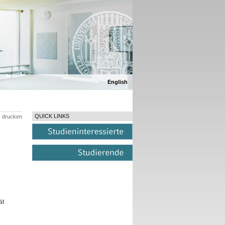
English
QUICK LINKS
drucken
ät