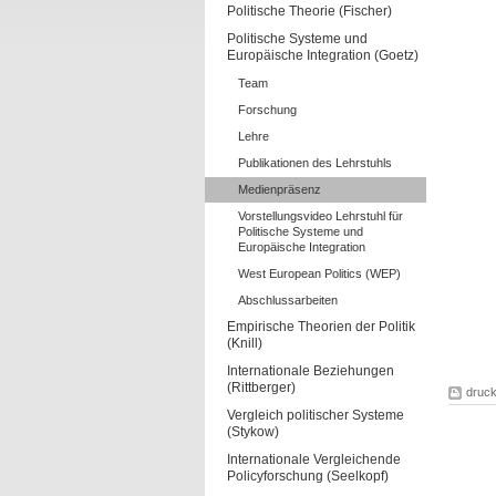
Politische Theorie (Fischer)
Politische Systeme und
Europäische Integration (Goetz)
Team
Forschung
Lehre
Publikationen des Lehrstuhls
Medienpräsenz
Vorstellungsvideo Lehrstuhl für
Politische Systeme und
Europäische Integration
West European Politics (WEP)
Abschlussarbeiten
Empirische Theorien der Politik
(Knill)
Internationale Beziehungen
(Rittberger)
druc
Vergleich politischer Systeme
(Stykow)
Internationale Vergleichende
Policyforschung (Seelkopf)