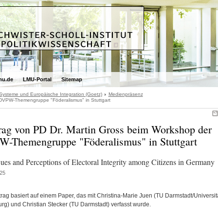
mu.de
LMU-Portal
Sitemap
 Systeme und Europäische Integration (Goetz)
Medienpräsenz
 DVPW-Themengruppe "Föderalismus" in Stuttgart
rag von PD Dr. Martin Gross beim Workshop der
-Themengruppe "Föderalismus" in Stuttgart
Cues and Perceptions of Electoral Integrity among Citizens in Germany
25
trag basiert auf einem Paper, das mit Christina-Marie Juen (TU Darmstadt/Universit
rg) und Christian Stecker (TU Darmstadt) verfasst wurde.