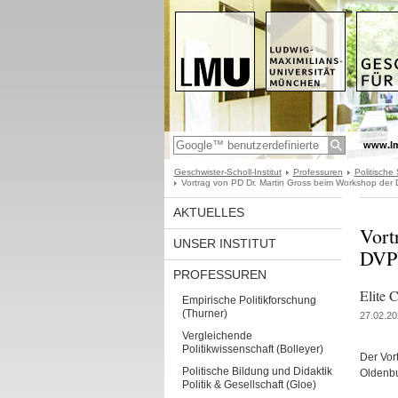
www.l
Geschwister-Scholl-Institut
Professuren
Politische
Vortrag von PD Dr. Martin Gross beim Workshop der
AKTUELLES
Vort
UNSER INSTITUT
DVPW
PROFESSUREN
Elite 
Empirische Politikforschung
(Thurner)
27.02.20
Vergleichende
Politikwissenschaft (Bolleyer)
Der Vor
Politische Bildung und Didaktik
Oldenbu
Politik & Gesellschaft (Gloe)