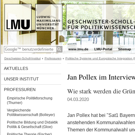
www.lmu.de
LMU-Portal
Sitemap
Geschwister-Scholl-Institut
Professuren
Politische Systeme und Europäische Integration (
AKTUELLES
Jan Pollex im Intervie
UNSER INSTITUT
Wie stark werden die Grü
PROFESSUREN
Empirische Politikforschung
04.03.2020
(Thurner)
Vergleichende
Politikwissenschaft (Bolleyer)
Jan Pollex hat bei "Sat1 Bayern
anstehenden Kommunalwahlen i
Politische Bildung und Didaktik
Politik & Gesellschaft (Gloe)
Themen der Kommunalwahl und 
Politische Theorie (Fischer)