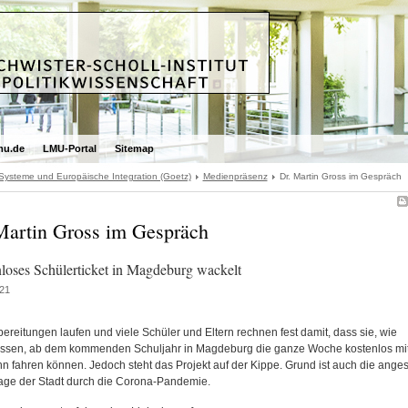
mu.de
LMU-Portal
Sitemap
 Systeme und Europäische Integration (Goetz)
Medienpräsenz
Dr. Martin Gross im Gespräch
Martin Gross im Gespräch
loses Schülerticket in Magdeburg wackelt
21
bereitungen laufen und viele Schüler und Eltern rechnen fest damit, dass sie, wie
ssen, ab dem kommenden Schuljahr in Magdeburg die ganze Woche kostenlos mi
n fahren können. Jedoch steht das Projekt auf der Kippe. Grund ist auch die ange
age der Stadt durch die Corona-Pandemie.