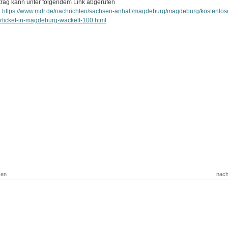
trag kann unter folgendem Link abgerufen
:
https://www.mdr.de/nachrichten/sachsen-anhalt/magdeburg/magdeburg/kostenlos
rticket-in-magdeburg-wackelt-100.html
ken
nach