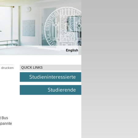
English
QUICK LINKS
drucken
t Bus
spannte