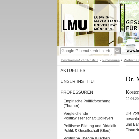
www.l
Geschwister-Scholl-Institut
Professuren
Politische
AKTUELLES
Dr. 
UNSER INSTITUT
Kosten
PROFESSUREN
22.04.20
Empirische Politikforschung
(Thurner)
Die Vor
Vergleichende
Politikwissenschaft (Bolleyer)
beschlo
und Bah
Politische Bildung und Didaktik
Finanzl
Politik & Gesellschaft (Gloe)
Politische Theorie (Fischer)