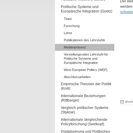
Der Bei
werden
Politische Systeme und
Europäische Integration (Goetz)
schuele
Team
Forschung
Lehre
Publikationen des Lehrstuhls
Medienpräsenz
Vorstellungsvideo Lehrstuhl für
Politische Systeme und
Europäische Integration
West European Politics (WEP)
Abschlussarbeiten
Empirische Theorien der Politik
(Knill)
Internationale Beziehungen
(Rittberger)
druc
Vergleich politischer Systeme
(Stykow)
Internationale Vergleichende
Policyforschung (Seelkopf)
Digitalisierung und Politisches