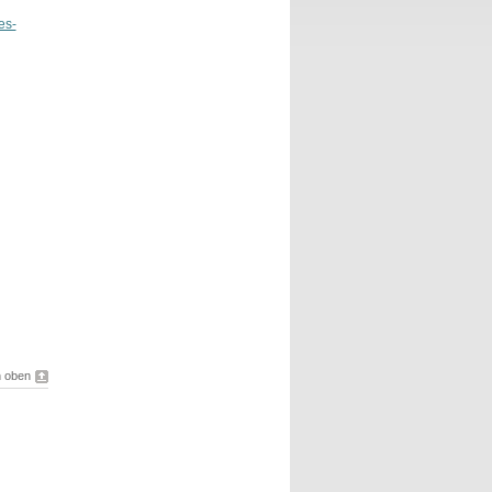
es-
 oben