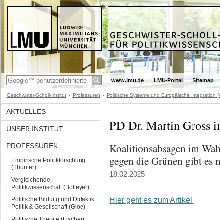
www.lmu.de
LMU-Portal
Sitemap
Geschwister-Scholl-Institut
Professuren
Politische Systeme und Europäische Integration (
AKTUELLES
PD Dr. Martin Gross i
UNSER INSTITUT
Koalitionsabsagen im Wah
PROFESSUREN
gegen die Grünen gibt es n
Empirische Politikforschung
(Thurner)
18.02.2025
Vergleichende
Politikwissenschaft (Bolleyer)
Politische Bildung und Didaktik
Hier geht es zum Artikel!
Politik & Gesellschaft (Gloe)
Politische Theorie (Fischer)