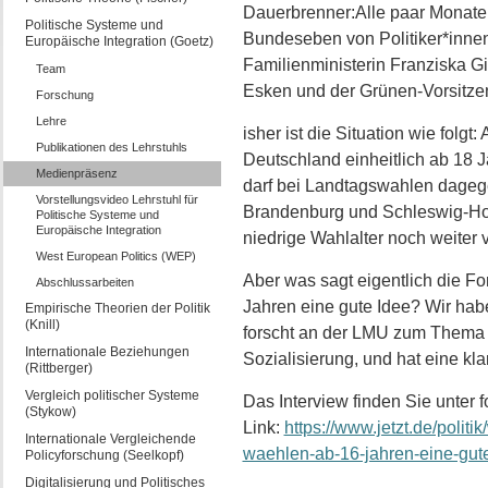
Dauerbrenner:Alle paar Monate 
Politische Systeme und
Bundeseben von Politiker*innen 
Europäische Integration (Goetz)
Familienministerin Franziska G
Team
Esken und der Grünen-Vorsitze
Forschung
Lehre
isher ist die Situation wie folg
Publikationen des Lehrstuhls
Deutschland einheitlich ab 18 
Medienpräsenz
darf bei Landtagswahlen dageg
Vorstellungsvideo Lehrstuhl für
Brandenburg und Schleswig-Hol
Politische Systeme und
Europäische Integration
niedrige Wahlalter noch weiter v
West European Politics (WEP)
Aber was sagt eigentlich die 
Abschlussarbeiten
Jahren eine gute Idee? Wir habe
Empirische Theorien der Politik
(Knill)
forscht an der LMU zum Thema 
Internationale Beziehungen
Sozialisierung, und hat eine kla
(Rittberger)
Vergleich politischer Systeme
Das Interview finden Sie unter
(Stykow)
Link:
https://www.jetzt.de/polit
Internationale Vergleichende
waehlen-ab-16-jahren-eine-gute
Policyforschung (Seelkopf)
Digitalisierung und Politisches