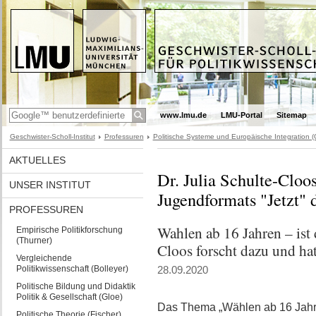
www.lmu.de
LMU-Portal
Sitemap
Geschwister-Scholl-Institut
Professuren
Politische Systeme und Europäische Integration (
AKTUELLES
Dr. Julia Schulte-Cloo
UNSER INSTITUT
Jugendformats "Jetzt" 
PROFESSUREN
Wahlen ab 16 Jahren – ist 
Empirische Politikforschung
(Thurner)
Cloos forscht dazu und hat
Vergleichende
Politikwissenschaft (Bolleyer)
28.09.2020
Politische Bildung und Didaktik
Politik & Gesellschaft (Gloe)
Das Thema „Wählen ab 16 Jahren
Politische Theorie (Fischer)