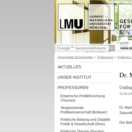
www.l
Geschwister-Scholl-Institut
Professuren
Politische
AKTUELLES
Dr. 
UNSER INSTITUT
Umfrag
PROFESSUREN
10.09.20
Empirische Politikforschung
(Thurner)
Dr. Mar
Vergleichende
Politikwissenschaft (Bolleyer)
Zeipunk
Politische Bildung und Didaktik
Der Bei
Politik & Gesellschaft (Gloe)
Politische Theorie (Fischer)