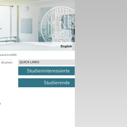
English
RadioEinsRBB
QUICK LINKS
drucken
m