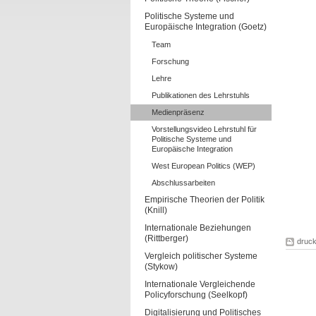
Politische Systeme und
Europäische Integration (Goetz)
Team
Forschung
Lehre
Publikationen des Lehrstuhls
Medienpräsenz
Vorstellungsvideo Lehrstuhl für
Politische Systeme und
Europäische Integration
West European Politics (WEP)
Abschlussarbeiten
Empirische Theorien der Politik
(Knill)
Internationale Beziehungen
(Rittberger)
druc
Vergleich politischer Systeme
(Stykow)
Internationale Vergleichende
Policyforschung (Seelkopf)
Digitalisierung und Politisches