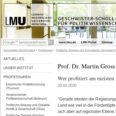
www.lmu.de
LMU-Portal
Sitemap
Geschwister-Scholl-Institut
Professuren
Politische Systeme und Europäische Integration (
AKTUELLES
Prof. Dr. Martin Gross
UNSER INSTITUT
Wer profitiert am meisten
PROFESSUREN
Empirische Politikforschung
20.02.2020
(Thurner)
Vergleichende
Politikwissenschaft (Bolleyer)
"Gerade streiten die Regierung
Land wie viel in die Fördertöpfe 
Politische Bildung und Didaktik
Politik & Gesellschaft (Gloe)
sich aber auf regionaler Ebene.
Politische Theorie (Fischer)