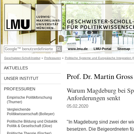
www.lmu.de
LMU-Portal
Sitemap
Geschwister-Scholl-Institut
Professuren
Politische Systeme und Europäische Integration (
AKTUELLES
Prof. Dr. Martin Gros
UNSER INSTITUT
Warum Magdeburg bei Spi
PROFESSUREN
Anforderungen senkt
Empirische Politikforschung
(Thurner)
05.02.2020
Vergleichende
Politikwissenschaft (Bolleyer)
Politische Bildung und Didaktik
"In Magdeburg sind zwei der wi
Politik & Gesellschaft (Gloe)
besetzen. Die Beigeordneten für
Politische Theorie (Fischer)