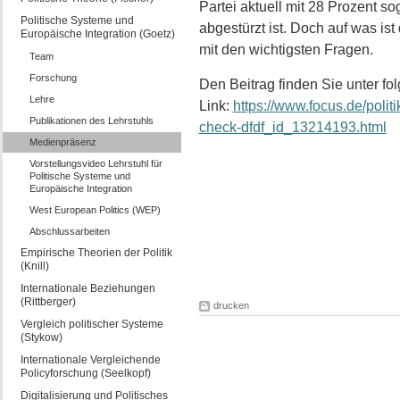
Partei aktuell mit 28 Prozent so
Politische Systeme und
abgestürzt ist. Doch auf was ist
Europäische Integration (Goetz)
mit den wichtigsten Fragen.
Team
Forschung
Den Beitrag finden Sie unter f
Lehre
Link:
https://www.focus.de/poli
Publikationen des Lehrstuhls
check-dfdf_id_13214193.html
Medienpräsenz
Vorstellungsvideo Lehrstuhl für
Politische Systeme und
Europäische Integration
West European Politics (WEP)
Abschlussarbeiten
Empirische Theorien der Politik
(Knill)
Internationale Beziehungen
(Rittberger)
drucken
Vergleich politischer Systeme
(Stykow)
Internationale Vergleichende
Policyforschung (Seelkopf)
Digitalisierung und Politisches