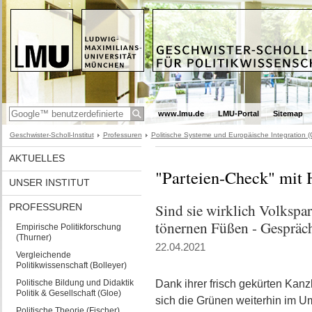
www.lmu.de
LMU-Portal
Sitemap
Geschwister-Scholl-Institut
Professuren
Politische Systeme und Europäische Integration (
AKTUELLES
"Parteien-Check" mit 
UNSER INSTITUT
Sind sie wirklich Volkspa
PROFESSUREN
tönernen Füßen - Gespräch
Empirische Politikforschung
(Thurner)
22.04.2021
Vergleichende
Politikwissenschaft (Bolleyer)
Politische Bildung und Didaktik
Dank ihrer frisch gekürten Kan
Politik & Gesellschaft (Gloe)
sich die Grünen weiterhin im Um
Politische Theorie (Fischer)