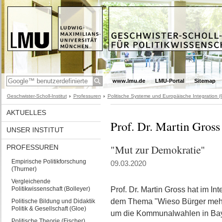
www.lmu.de
LMU-Portal
Sitemap
Geschwister-Scholl-Institut
Professuren
Politische Systeme und Europäische Integration (
AKTUELLES
Prof. Dr. Martin Gross
UNSER INSTITUT
"Mut zur Demokratie"
PROFESSUREN
Empirische Politikforschung
09.03.2020
(Thurner)
Vergleichende
Politikwissenschaft (Bolleyer)
Prof. Dr. Martin Gross hat im Int
dem Thema "Wieso Bürger mehr
Politische Bildung und Didaktik
Politik & Gesellschaft (Gloe)
um die Kommunalwahlen in Bay
Politische Theorie (Fischer)