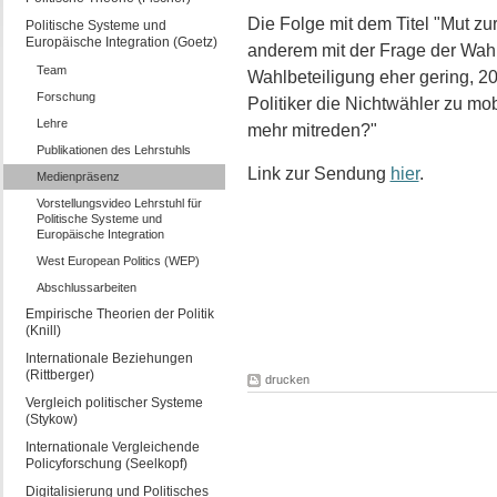
Die Folge mit dem Titel "Mut zur
Politische Systeme und
Europäische Integration (Goetz)
anderem mit der Frage der Wahl
Team
Wahlbeteiligung eher gering, 2
Forschung
Politiker die Nichtwähler zu m
Lehre
mehr mitreden?"
Publikationen des Lehrstuhls
Link zur Sendung
hier
.
Medienpräsenz
Vorstellungsvideo Lehrstuhl für
Politische Systeme und
Europäische Integration
West European Politics (WEP)
Abschlussarbeiten
Empirische Theorien der Politik
(Knill)
Internationale Beziehungen
(Rittberger)
drucken
Vergleich politischer Systeme
(Stykow)
Internationale Vergleichende
Policyforschung (Seelkopf)
Digitalisierung und Politisches