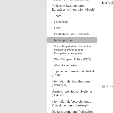
Der Arti
Politische Systeme und
Europäische Integration (Goetz)
Team
Forschung
Lehre
Publikationen des Lehrstuhls
Medienpräsenz
Vorstellungsvideo Lehrstuhl für
Politische Systeme und
Europäische Integration
West European Politics (WEP)
Abschlussarbeiten
Empirische Theorien der Politik
(Knill)
Internationale Beziehungen
(Rittberger)
druc
Vergleich politischer Systeme
(Stykow)
Internationale Vergleichende
Policyforschung (Seelkopf)
Digitalisierung und Politisches