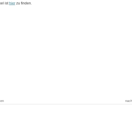
kel ist
hier
zu finden.
ken
nach