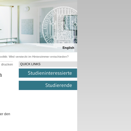
English
litik: Wird versteckt im Hinterzimmer entschieden?
QUICK LINKS
drucken
m
er den