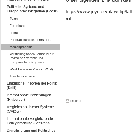
Unter folgendem Link kann das
Politische Systeme und
Europäische Integration (Goetz)
https://www.joyn.de/play/clip/ta
rot
Team
Forschung
Lehre
Publikationen des Lehrstuhls
Medienpräsenz
Vorstellungsvideo Lehrstuhl für
Politische Systeme und
Europäische Integration
West European Politics (WEP)
Abschlussarbeiten
Empirische Theorien der Politik
(Knill)
Internationale Beziehungen
(Rittberger)
drucken
Vergleich politischer Systeme
(Stykow)
Internationale Vergleichende
Policyforschung (Seelkopf)
Digitalisierung und Politisches