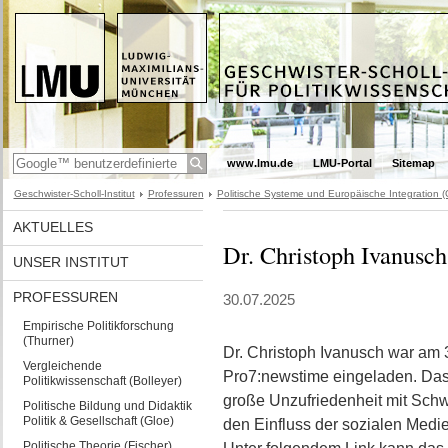
www.lmu.de
LMU-Portal
Sitemap
Geschwister-Scholl-Institut
Professuren
Politische Systeme und Europäische Integration (
AKTUELLES
Dr. Christoph Ivanusch
UNSER INSTITUT
PROFESSUREN
30.07.2025
Empirische Politikforschung
(Thurner)
Dr. Christoph Ivanusch war am 
Vergleichende
Pro7:newstime eingeladen. Das
Politikwissenschaft (Bolleyer)
große Unzufriedenheit mit Schw
Politische Bildung und Didaktik
Politik & Gesellschaft (Gloe)
den Einfluss der sozialen Medi
Politische Theorie (Fischer)