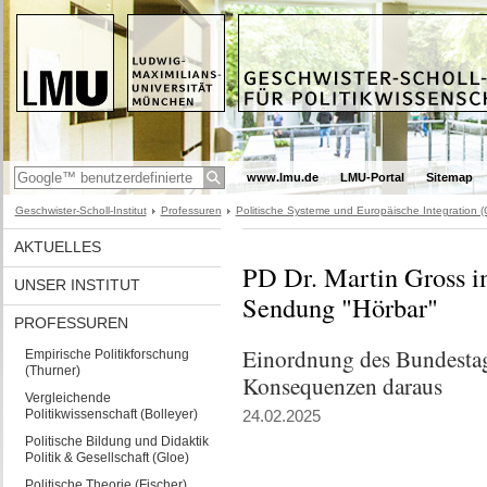
www.lmu.de
LMU-Portal
Sitemap
Geschwister-Scholl-Institut
Professuren
Politische Systeme und Europäische Integration (
AKTUELLES
PD Dr. Martin Gross im
UNSER INSTITUT
Sendung "Hörbar"
PROFESSUREN
Einordnung des Bundestag
Empirische Politikforschung
(Thurner)
Konsequenzen daraus
Vergleichende
Politikwissenschaft (Bolleyer)
24.02.2025
Politische Bildung und Didaktik
Politik & Gesellschaft (Gloe)
Politische Theorie (Fischer)