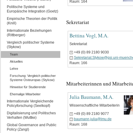
Raum: 164
Politische Systeme und
Europäische Integration (Goetz)
Empirische Theorien der Politik
Sekretariat
(Knill)
Internationale Beziehungen
Bettina Vogl, M.A.
(Rittberger)
Vergleich politischer Systeme
Sekretariat
(Stykow)
+49 (0) 89 2180 9030
Team
Sekretariat.Stykow@gsi.uni-muench
Aktuelles
Raum: 166
Lehre
Forschung: Vergleich politischer
Systeme Osteuropas (Stykow)
Mitarbeiterinnen und Mitarbeit
Hinweise für Studierende
Ehemalige Mitarbeiter
Julia Baumann, M.A.
Internationale Vergleichende
Wissenschaftliche Mitarbeiterin
Policyforschung (Seelkopf)
Digitalisierung und Politisches
+49 (0) 89 2180 9077
Verhalten (Wuttke)
baumann.julia@lmu.de
Raum: 168
Global Governance and Public
Policy (Zangl)