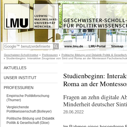
www.lmu.de
LMU-Portal
Sitemap
Geschwister-Scholl-Institut
Professuren
Politische Bildung und Didaktik Politik & Gesellsch
Studienbeginn: Interaktive Zeugnisse von Sinti und Roma an der Montessori Fachoberschu
AKTUELLES
Studienbeginn: Interak
UNSER INSTITUT
Roma an der Montesso
PROFESSUREN
Fragen an zehn digitale A
Empirische Politikforschung
(Thurner)
Minderheit deutscher Sin
Vergleichende
Politikwissenschaft (Bolleyer)
28.06.2022
Politische Bildung und Didaktik
Politik & Gesellschaft (Gloe)
Im Rahmen eines besonderen B