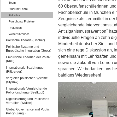
Team
60 Oberstufenschülerinnen und 
Studium/ Lehre
Fachoberschule in München ein. 
Aktuelles
Zeugnisse als Lernmittel in der 
Forschung/ Projekte
vergleichende Interventionsstud
Prüfungen
Antiziganismusprävention" hatt
Weiterführendes
individuelle Fragen an zehn dig
Politische Theorie (Fischer)
Minderheit deutscher Sinti und 
Politische Systeme und
sich eine rege Diskussion an, i
Europäische Integration (Goetz)
gemeinsam mit Lehrkräften und 
Empirische Theorien der Politik
(Knill)
sowie die Zukunft von Lernen un
Internationale Beziehungen
sprachen. Wir bedanken uns herz
(Rittberger)
baldiges Wiedersehen!
Vergleich politischer Systeme
(Stykow)
Internationale Vergleichende
Policyforschung (Seelkopf)
Digitalisierung und Politisches
Verhalten (Wuttke)
Global Governance and Public
Policy (Zangl)