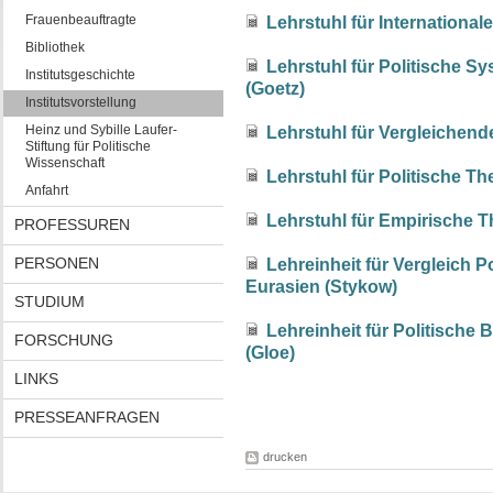
Frauenbeauftragte
Lehrstuhl für International
Bibliothek
Lehrstuhl für Politische S
Institutsgeschichte
(Goetz)
Institutsvorstellung
Heinz und Sybille Laufer-
Lehrstuhl für Vergleichende
Stiftung für Politische
Wissenschaft
Lehrstuhl für Politische Th
Anfahrt
Lehrstuhl für Empirische The
PROFESSUREN
PERSONEN
Lehreinheit für Vergleich 
Eurasien (Stykow)
STUDIUM
Lehreinheit für Politische 
FORSCHUNG
(Gloe)
LINKS
PRESSEANFRAGEN
drucken