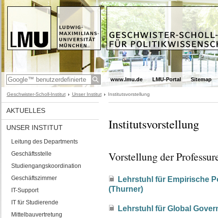
www.lmu.de
LMU-Portal
Sitemap
Geschwister-Scholl-Institut
Unser Institut
Institutsvorstellung
AKTUELLES
Institutsvorstellung
UNSER INSTITUT
Leitung des Departments
Vorstellung der Professur
Geschäftsstelle
Studiengangskoordination
Geschäftszimmer
Lehrstuhl für Empirische P
(Thurner)
IT-Support
IT für Studierende
Lehrstuhl für Global Gover
Mittelbauvertretung