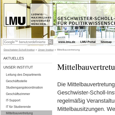
www.lmu.de
LMU-Portal
Sitemap
Geschwister-Scholl-Institut
Unser Institut
Mittelbauvertretung
AKTUELLES
Mittelbauvertret
UNSER INSTITUT
Leitung des Departments
Geschäftsstelle
Die Mittelbauvertretung
Studiengangskoordination
Geschwister-Scholl-Inst
Geschäftszimmer
regelmäßig Veranstalt
IT-Support
IT für Studierende
Mittelbausitzungen. We
Mittelbauvertretung