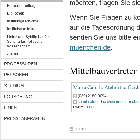
möchten, tragen Sie sic
Frauenbeauftragte
Bibliothek
Wenn Sie Fragen zu k
Institutsgeschichte
auf die Tagesordnung d
Institutsvorstellung
senden Sie uns bitte e
Heinz und Sybille Laufer-
Stiftung für Politische
muenchen.de
.
Wissenschaft
Anfahrt
PROFESSUREN
Mittelbauvertreter
PERSONEN
STUDIUM
Maria Camila Atehortúa Card
(089) 2180-9094
FORSCHUNG
camila.atehortua@gsi.uni-muenche
LINKS
Raum: H 006
PRESSEANFRAGEN
drucken