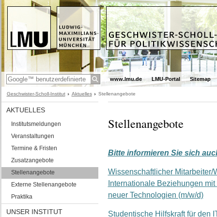
www.lmu.de
LMU-Portal
Sitemap
Geschwister-Scholl-Institut
Aktuelles
Stellenangebote
AKTUELLES
Stellenangebote
Institutsmeldungen
Veranstaltungen
Termine & Fristen
Bitte informieren Sie sich au
Zusatzangebote
Wissenschaftlicher Mitarbeiter/
Stellenangebote
Internationale Beziehungen mit
Externe Stellenangebote
neuer Technologien (m/w/d)
Praktika
UNSER INSTITUT
Studentische Hilfskraft für den