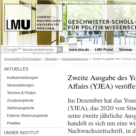
www.lmu.de
LMU-Portal
Sitemap
Geschwister-Scholl-Institut
Aktuelles
Institutsmeldungen
Zweite Ausgabe des Young Journ
AKTUELLES
Zweite Ausgabe des Yo
Institutsmeldungen
Affairs (YJEA) veröffe
Veranstaltungen
Termine & Fristen
Im Dezember hat das Youn
Zusatzangebote
(YJEA), das 2020 von Stu
Stellenangebote
seine zweite jährliche Au
Externe Stellenangebote
handelt es sich um eine wi
Praktika
Nachwuchszeitschrift, in 
UNSER INSTITUT