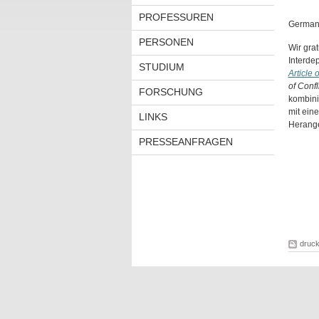
PROFESSUREN
German 
PERSONEN
Wir gra
Interde
STUDIUM
Article 
of Confl
FORSCHUNG
kombini
mit ein
LINKS
Herange
PRESSEANFRAGEN
druc