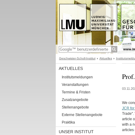
www.l
Geschwister-Scholl-Institut
Aktuelles
Institutsmel
AKTUELLES
Prof
Institutsmeldungen
Veranstaltungen
03.11.20
Termine & Fristen
Zusatzangebote
We cong
Stellenangebote
JCR for
Trade". 
Externe Stellenangebote
article 
Praktika
with a n
articles
UNSER INSTITUT