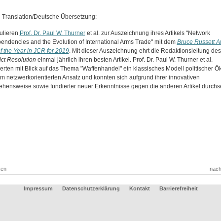
Translation/Deutsche Übersetzung:
tulieren
Prof. Dr. Paul W. Thurner
et al. zur Auszeichnung ihres Artikels "Network
pendencies and the Evolution of International Arms Trade" mit dem
Bruce Russett A
of the Year in JCR for 2019
. Mit dieser Auszeichnung ehrt die Redaktionsleitung de
ict Resolution
einmal jährlich ihren besten Artikel. Prof. Dr. Paul W. Thurner et al.
erten mit Blick auf das Thema "Waffenhandel" ein klassisches Modell politischer 
em netzwerkorientierten Ansatz und konnten sich aufgrund ihrer innovativen
hensweise sowie fundierter neuer Erkenntnisse gegen die anderen Artikel durchs
ken
nach
Impressum
Datenschutzerklärung
Kontakt
Barrierefreiheit