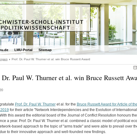
mu.de
LMU-Portal
Sitemap
dungen
Prof. Dr. Paul W. Thurner et al. win Bruce Russett Award
. Dr. Paul W. Thurner et al. win Bruce Russett Aw
20
ratulate
Prof. Dr. Paul W. Thurner
et al. for the
Bruce Russett Award for Article of th
 2019
for their article "Network Interdependencies and the Evolution of Internationa
With this award the editorial board of the Journal of Conflict Resolution honours the
once a year. Prof. Dr. Paul W. Thurner et al. combined a classic model of political e
etwork-based approach to the topic of "arms trade" and were able to prevail over th
 due to their innovative approach and well-founded new findings.