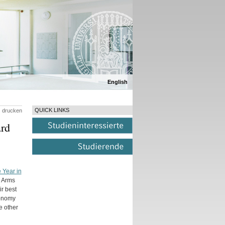
English
QUICK LINKS
drucken
ard
e Year in
l Arms
ir best
conomy
e other