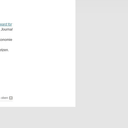
ward for
s
Journal
Ökonomie
etzen.
 oben