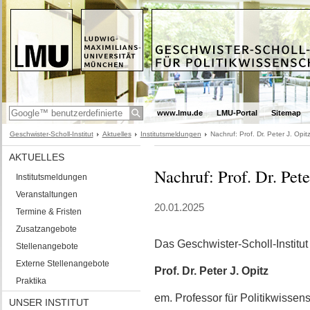
www.lmu.de
LMU-Portal
Sitemap
Geschwister-Scholl-Institut
Aktuelles
Institutsmeldungen
Nachruf: Prof. Dr. Peter J. Opit
AKTUELLES
Nachruf: Prof. Dr. Pete
Institutsmeldungen
Veranstaltungen
20.01.2025
Termine & Fristen
Zusatzangebote
Das Geschwister-Scholl-Institut 
Stellenangebote
Externe Stellenangebote
Prof. Dr. Peter J. Opitz
Praktika
em. Professor für Politikwissens
UNSER INSTITUT