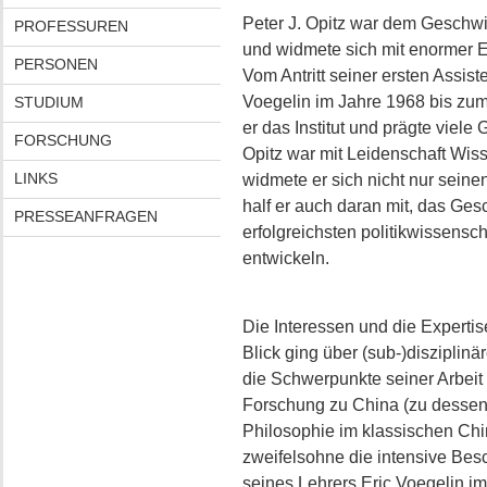
Peter J. Opitz war dem Geschwis
PROFESSUREN
und widmete sich mit enormer Ene
PERSONEN
Vom Antritt seiner ersten Assist
Voegelin im Jahre 1968 bis zum 
STUDIUM
er das Institut und prägte viele
FORSCHUNG
Opitz war mit Leidenschaft Wiss
LINKS
widmete er sich nicht nur seine
half er auch daran mit, das Gesc
PRESSEANFRAGEN
erfolgreichsten politikwissensch
entwickeln.
Die Interessen und die Expertise
Blick ging über (sub-)disziplin
die Schwerpunkte seiner Arbei
Forschung zu China (zu dessen 
Philosophie im klassischen Chi
zweifelsohne die intensive Bes
seines Lehrers Eric Voegelin im