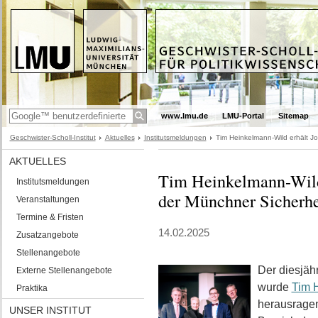
www.lmu.de
LMU-Portal
Sitemap
Geschwister-Scholl-Institut
Aktuelles
Institutsmeldungen
Tim Heinkelmann-Wild erhält J
AKTUELLES
Tim Heinkelmann-Wild
Institutsmeldungen
der Münchner Sicherhe
Veranstaltungen
Termine & Fristen
14.02.2025
Zusatzangebote
Stellenangebote
Der diesjäh
Externe Stellenangebote
wurde
Tim 
Praktika
herausragen
UNSER INSTITUT