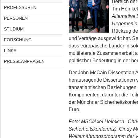
Bereich der
PROFESSUREN
Tim Heinkel
Alternative 
PERSONEN
Hegemonic 
STUDIUM
Rückzug der
und Verträge ausgewirkt hat. Se
FORSCHUNG
dass europäische Länder in solc
LINKS
multilaterale Zusammenarbeit au
politischer Bedeutung in der heu
PRESSEANFRAGEN
Der John McCain Dissertation Aw
herausragende Dissertationen ve
transatlantischen Beziehungen 
Komponenten, darunter die Teil
der Münchner Sicherheitskonfer
Euro.
Foto: MSC/Axel Heimken
| Chr
Sicherheitskonferenz), Cindy M
Welternährungsprogramm der V