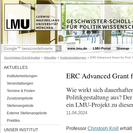
www.lmu.de
LMU-Portal
Sitemap
Geschwister-Scholl-Institut
Aktuelles
Institutsmeldungen
ERC Advanced Grant für Prof. Dr
AKTUELLES
ERC Advanced Grant fü
Institutsmeldungen
Veranstaltungen
Wie wirkt sich dauerhafter
Termine & Fristen
Politikgestaltung aus? De
Zusatzangebote
ein LMU-Projekt zu dies
Stellenangebote
11.04.2024
Externe Stellenangebote
Praktika
Professor
Christoph Knill
erhält
UNSER INSTITUT