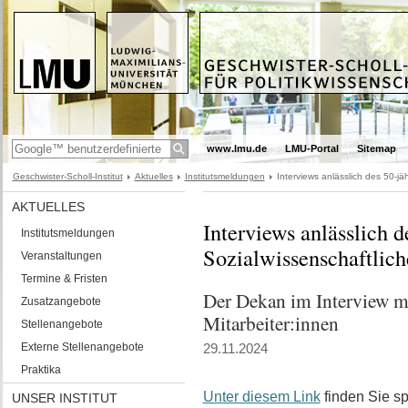
www.lmu.de
LMU-Portal
Sitemap
Geschwister-Scholl-Institut
Aktuelles
Institutsmeldungen
Interviews anlässlich des 50-jä
AKTUELLES
Interviews anlässlich d
Institutsmeldungen
Sozialwissenschaftlich
Veranstaltungen
Termine & Fristen
Der Dekan im Interview mi
Zusatzangebote
Mitarbeiter:innen
Stellenangebote
Externe Stellenangebote
29.11.2024
Praktika
Unter diesem Link
finden Sie sp
UNSER INSTITUT