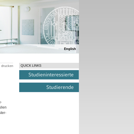
English
QUICK LINKS
drucken
-
llen
ter-