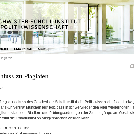
mu.de
LMU-Portal
Sitemap
Plagiaten
hluss zu Plagiaten
23
fungsausschuss des Geschwister-Scholl-Instituts für Politikwissenschaft der Ludwig
ians-Universität München legt fest, dass in schwerwiegenden oder wiederholten Fä
giierens laut den Studien- und Prüfungsordnungen der Studiengänge am Geschwis
Institut die Exmatrikulation ausgesprochen werden kann.
f. Dr. Markus Gloe
ender des Prüfungsausschusses