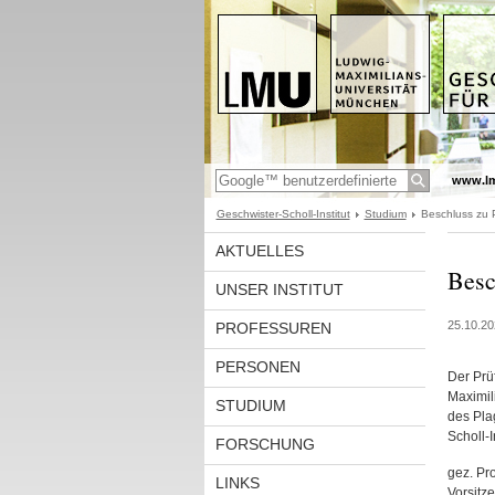
www.l
Geschwister-Scholl-Institut
Studium
Beschluss zu 
AKTUELLES
Besc
UNSER INSTITUT
25.10.20
PROFESSUREN
PERSONEN
Der Prü
Maximil
STUDIUM
des Pla
Scholl-
FORSCHUNG
gez. Pro
LINKS
Vorsitz