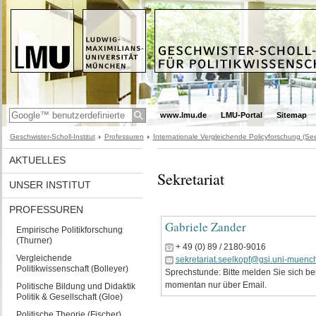
www.lmu.de
LMU-Portal
Sitemap
Geschwister-Scholl-Institut
Professuren
Internationale Vergleichende Policyforschung (See
AKTUELLES
Sekretariat
UNSER INSTITUT
PROFESSUREN
Gabriele Zander
Empirische Politikforschung
(Thurner)
+ 49 (0) 89 / 2180-9016
Vergleichende
sekretariat.seelkopf@gsi.uni-muenc
Politikwissenschaft (Bolleyer)
Sprechstunde: Bitte melden Sie sich bei
momentan nur über Email.
Politische Bildung und Didaktik
Politik & Gesellschaft (Gloe)
Politische Theorie (Fischer)