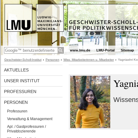
www.lmu.de
LMU-Portal
Sitemap
Geschwister-Scholl-Institut
Personen
Wiss. Mitarbeiterinnen u. Mitarbeiter
Yagniashri Ko
AKTUELLES
Yagni
UNSER INSTITUT
PROFESSUREN
Wissensc
PERSONEN
Professuren
Verwaltung & Management
Apl. / Gastprofessuren /
Privatdozierende