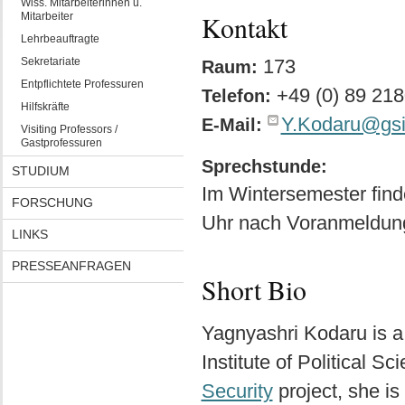
Wiss. Mitarbeiterinnen u.
Mitarbeiter
Kontakt
Lehrbeauftragte
Sekretariate
173
Raum:
Entpflichtete Professuren
+49 (0) 89 21
Telefon:
Hilfskräfte
Y.Kodaru@gsi
E-Mail:
Visiting Professors /
Gastprofessuren
Sprechstunde:
STUDIUM
Im Wintersemester fin
FORSCHUNG
Uhr nach Voranmeldung 
LINKS
PRESSEANFRAGEN
Short Bio
Yagnyashri Kodaru is a
Institute of Political S
Security
project, she is 