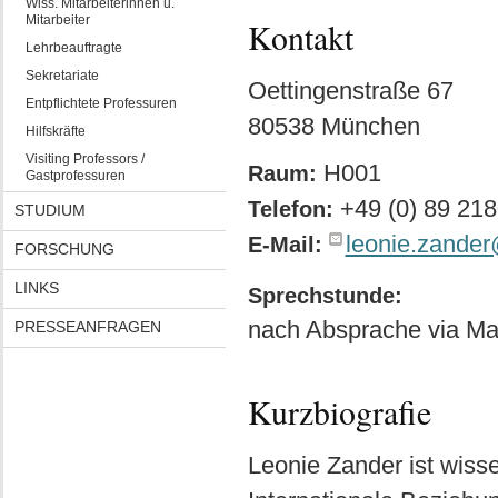
Wiss. Mitarbeiterinnen u.
Mitarbeiter
Kontakt
Lehrbeauftragte
Sekretariate
Oettingenstraße 67
Entpflichtete Professuren
80538 München
Hilfskräfte
Visiting Professors /
H001
Raum:
Gastprofessuren
+49 (0) 89 21
Telefon:
STUDIUM
leonie.zande
E-Mail:
FORSCHUNG
LINKS
Sprechstunde:
nach Absprache via Ma
PRESSEANFRAGEN
Kurzbiografie
Leonie Zander ist wisse