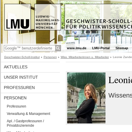
www.lmu.de
LMU-Portal
Sitemap
Geschwister-Scholl-Institut
Personen
Wiss. Mitarbeiterinnen u. Mitarbeiter
Leonie Zande
AKTUELLES
Leoni
UNSER INSTITUT
PROFESSUREN
Wissensc
PERSONEN
Professuren
Verwaltung & Management
Apl. / Gastprofessuren /
Privatdozierende