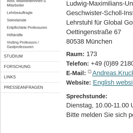
Wiss. Mitarbeiterinnen u.
Ludwig-Maximilians-Un
Mitarbeiter
Geschwister-Scholl-Insti
Lehrbeauftragte
Sekretariate
Lehrstuhl für Global G
Entpflichtete Professuren
Oettingenstraße 67
Hilfskräfte
80538 München
Visiting Professors /
Gastprofessuren
173
Raum:
STUDIUM
+49 (0)89 218
Telefon:
FORSCHUNG
Andreas.Kruc
E-Mail:
LINKS
English websi
Website:
PRESSEANFRAGEN
Sprechstunde:
Dienstag, 10.00-11.00
Bitte melden Sie sich p