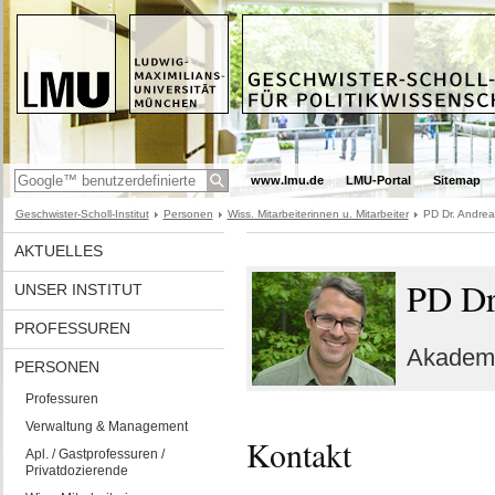
www.lmu.de
LMU-Portal
Sitemap
Geschwister-Scholl-Institut
Personen
Wiss. Mitarbeiterinnen u. Mitarbeiter
PD Dr. Andrea
AKTUELLES
PD Dr
UNSER INSTITUT
PROFESSUREN
Akademi
PERSONEN
Professuren
Verwaltung & Management
Kontakt
Apl. / Gastprofessuren /
Privatdozierende