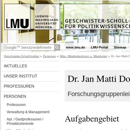
www.lmu.de
LMU-Portal
Sitemap
Geschwister-Scholl-Institut
Personen
Wiss. Mitarbeiterinnen u. Mitarbeiter
Dr. Jan Matti
AKTUELLES
Dr. Jan Matti D
UNSER INSTITUT
PROFESSUREN
Forschungsgruppenlei
PERSONEN
Professuren
Verwaltung & Management
Aufgabengebiet
Apl. / Gastprofessuren /
Privatdozierende