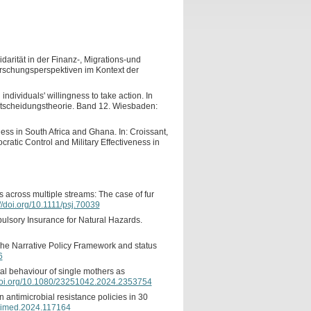
idarität in der Finanz-, Migrations-und
rschungsperspektiven im Kontext der
ndividuals' willingness to take action. In
tscheidungstheorie. Band 12. Wiesbaden:
ess in South Africa and Ghana. In: Croissant,
ratic Control and Military Effectiveness in
rs across multiple streams: The case of fur
://doi.org/10.1111/psj.70039
pulsory Insurance for Natural Hazards.
: The Narrative Policy Framework and status
6
al behaviour of single mothers as
/doi.org/10.1080/23251042.2024.2353754
n antimicrobial resistance policies in 30
cscimed.2024.117164