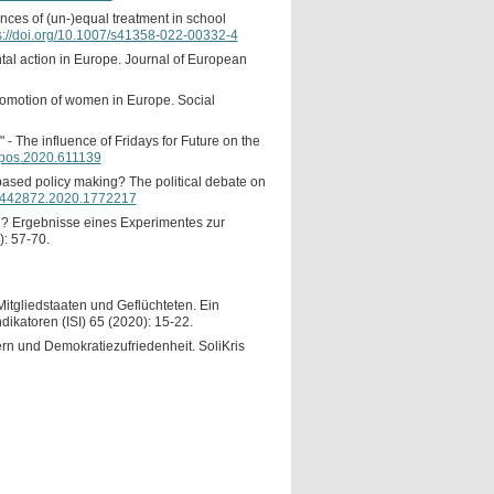
ces of (un-)equal treatment in school
s://doi.org/10.1007/s41358-022-00332-4
tal action in Europe. Journal of European
romotion of women in Europe. Social
 - The influence of Fridays for Future on the
/fpos.2020.611139
based policy making? The political debate on
/01442872.2020.1772217
n? Ergebnisse eines Experimentes zur
): 57-70.
Mitgliedstaaten und Geflüchteten. Ein
dikatoren (ISI) 65 (2020): 15-22.
ern und Demokratiezufriedenheit. SoliKris