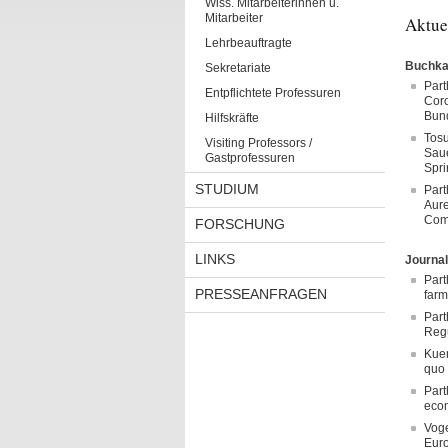
Wiss. Mitarbeiterinnen u.
Mitarbeiter
Aktue
Lehrbeauftragte
Buchkap
Sekretariate
Part
Entpflichtete Professuren
Coro
Bund
Hilfskräfte
Tosu
Visiting Professors /
Saue
Gastprofessuren
Spri
STUDIUM
Part
Aure
Comp
FORSCHUNG
LINKS
Journal
Part
PRESSEANFRAGEN
farm
Part
Reg
Kuen
quo 
Part
econ
Voge
Euro