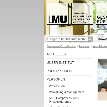
www.l
Geschwister-Scholl-Institut
Personen
Wiss. Mitarbe
AKTUELLES
UNSER INSTITUT
PROFESSUREN
PERSONEN
Professuren
Verwaltung & Management
Apl. / Gastprofessuren /
Privatdozierende