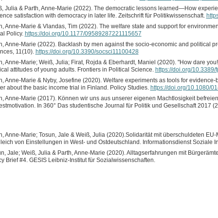
, Julia & Parth, Anne-Marie (2022). The democratic lessons learned—How experien
uence satisfaction with democracy in later life. Zeitschrift für Politikwissenschaft.
http
h, Anne-Marie & Vlandas, Tim (2022). The welfare state and support for environmen
al Policy.
https://doi.org/10.1177/09589287221115657
h, Anne-Marie (2022). Backlash by men against the socio-economic and political p
nces, 11(10).
https://doi.org/10.3390/socsci11100428
h, Anne-Marie; Weiß, Julia; Firat, Rojda & Eberhardt, Maniel (2020). "How dare you!"
tical attitudes of young adults. Frontiers in Political Science.
https://doi.org/10.3389
h, Anne-Marie & Nyby, Josefine (2020). Welfare experiments as tools for evidence-
ter about the basic income trial in Finland. Policy Studies.
https://doi.org/10.1080
h, Anne-Marie (2017). Können wir uns aus unserer eigenen Machtlosigkeit befreie
estmotivation. In 360° Das studentische Journal für Politik und Gesellschaft 2017 (2
h, Anne-Marie; Tosun, Jale & Weiß, Julia (2020).Solidarität mit überschuldeten EU-
leich von Einstellungen in West- und Ostdeutschland. Informationsdienst Soziale In
n, Jale; Weiß, Julia & Parth, Anne-Marie (2020). Alltagserfahrungen mit Bürgerämt
cy Brief #4. GESIS Leibniz-Institut für Sozialwissenschaften.