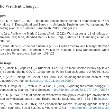
lle Veröffentlichungen
itel
h, A.-M., & Weiß, J. (2023). Hört beim Geld die transnationale Freundschaft auf? Sol
nakrise. In Deutschland und Europa im Umbruch: Einstellungen, Verhalten und Fo
estagswahl 2017 und der Europawahl 2019. Springer VS.
n, Jale; Parth, Anne-Marie & Langer, Arnim (2022). Work values and their effects on i
rmann, Jan; Tepe, Markus& Debus, Marc (Hrsg.): Jahrbuch für Handlungs- und En
nger VS.
h, Anne-Marie & Schneider, Susanne (2017). Civilian Control and Military Effectiven
l/ Kühn, David (eds.): Reforming Civil-Miliary Relations in New Democracies. Democ
arative Perspectives. Springer: 103-129.
beiträge
h, A., Möck, M., Vogeler, C., & Kuenzler, J. (2025). No more fashion victim? Spillove
ing bans during the COVID ‐19 pandemic. Policy Studies Journal, psj.70039.
https
h, A. (2025). Taking Eco-Social Risks Seriously: Explaining the Introduction of Com
ulation& Governance
https://doi.org/10.1111/rego.70019
zler, J., Vogeler, C., Parth, A.-M., & Gohl, T. (2024). Exploring the eternal struggle
versus policy change. Policy Sciences.
https://doi.org/10.1007/s11077-024-09537-
h, A.-M. (2024). The relationship between work-family policies and pro-environment
omically disadvantaged group. Environmental Sociology, 10(3), 333–345.
https:/
ler, C., & Parth, A.-M. (2024). An elephant in the room? Explaining agenda-setting i
pean countries. Social Science & Medicine, 117164.
https://doi.org/10.1016/j.so