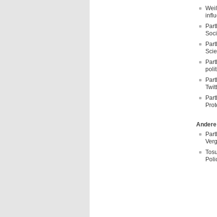
Weiß
infl
Part
Soci
Part
Scie
Part
poli
Part
Twit
Part
Prot
Andere
Part
Verg
Tosu
Poli