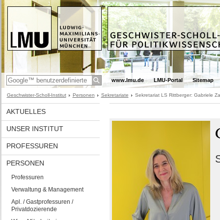
www.lmu.de
LMU-Portal
Sitemap
Geschwister-Scholl-Institut
Personen
Sekretariate
Sekretariat LS Rittberger: Gabriele Z
AKTUELLES
UNSER INSTITUT
PROFESSUREN
S
PERSONEN
Professuren
Verwaltung & Management
Apl. / Gastprofessuren /
Privatdozierende