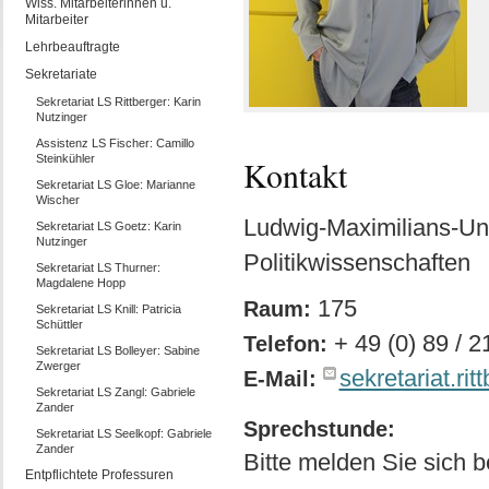
Wiss. Mitarbeiterinnen u.
Mitarbeiter
Lehrbeauftragte
Sekretariate
Sekretariat LS Rittberger: Karin
Nutzinger
Assistenz LS Fischer: Camillo
Steinkühler
Kontakt
Sekretariat LS Gloe: Marianne
Wischer
Ludwig-Maximilians-Uni
Sekretariat LS Goetz: Karin
Nutzinger
Politikwissenschaften
Sekretariat LS Thurner:
Magdalene Hopp
175
Raum:
Sekretariat LS Knill: Patricia
Schüttler
+ 49 (0) 89 / 
Telefon:
Sekretariat LS Bolleyer: Sabine
Zwerger
sekretariat.ri
E-Mail:
Sekretariat LS Zangl: Gabriele
Zander
Sprechstunde:
Sekretariat LS Seelkopf: Gabriele
Zander
Bitte melden Sie sich 
Entpflichtete Professuren