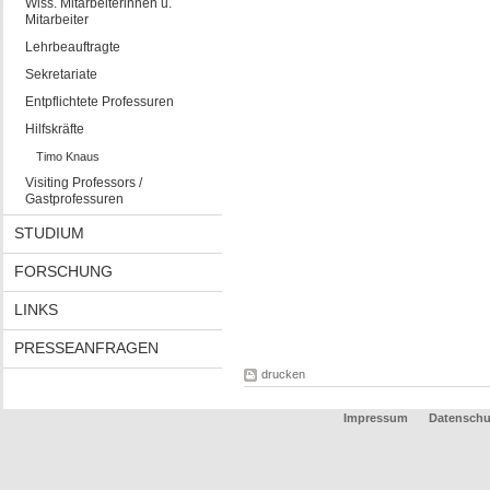
Wiss. Mitarbeiterinnen u.
Mitarbeiter
Lehrbeauftragte
Sekretariate
Entpflichtete Professuren
Hilfskräfte
Timo Knaus
Visiting Professors /
Gastprofessuren
STUDIUM
FORSCHUNG
LINKS
PRESSEANFRAGEN
drucken
Impressum
Datenschu