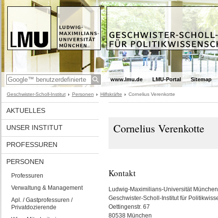
www.lmu.de
LMU-Portal
Sitemap
Geschwister-Scholl-Institut
Personen
Hilfskräfte
Cornelius Verenkotte
AKTUELLES
Cornelius Verenkotte
UNSER INSTITUT
PROFESSUREN
PERSONEN
Kontakt
Professuren
Verwaltung & Management
Ludwig-Maximilians-Universität München
Geschwister-Scholl-Institut für Politikwiss
Apl. / Gastprofessuren /
Oettingenstr. 67
Privatdozierende
80538 München