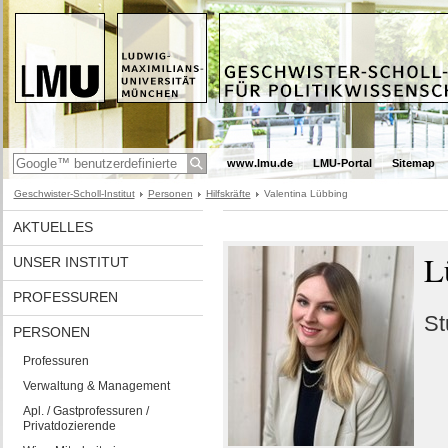
www.lmu.de
LMU-Portal
Sitemap
Geschwister-Scholl-Institut
Personen
Hilfskräfte
Valentina Lübbing
AKTUELLES
L
UNSER INSTITUT
PROFESSUREN
St
PERSONEN
Professuren
Verwaltung & Management
Apl. / Gastprofessuren /
Privatdozierende