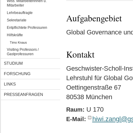
Wiss. Mitarbeiterinnen u.
Mitarbeiter
Lehrbeauftragte
Aufgabengebiet
Sekretariate
Entpflichtete Professuren
Global Governance und
Hilfskräfte
Timo Knaus
Visiting Professors /
Kontakt
Gastprofessuren
STUDIUM
Geschwister-Scholl-Insti
FORSCHUNG
Lehrstuhl für Global G
LINKS
Oettingenstraße 67
PRESSEANFRAGEN
80538 München
U 170
Raum:
hiwi.zangl@g
E-Mail: