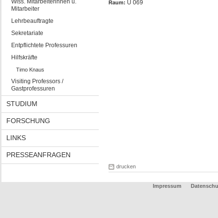
Wiss. Mitarbeiterinnen u.
U 069
Raum:
Mitarbeiter
Lehrbeauftragte
Sekretariate
Entpflichtete Professuren
Hilfskräfte
Timo Knaus
Visiting Professors /
Gastprofessuren
STUDIUM
FORSCHUNG
LINKS
PRESSEANFRAGEN
drucken
Impressum
Datenschu