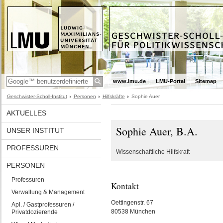
www.lmu.de
LMU-Portal
Sitemap
Geschwister-Scholl-Institut
Personen
Hilfskräfte
Sophie Auer
AKTUELLES
Sophie Auer, B.A.
UNSER INSTITUT
PROFESSUREN
Wissenschaftliche Hilfskraft
PERSONEN
Professuren
Kontakt
Verwaltung & Management
Oettingenstr. 67
Apl. / Gastprofessuren /
80538 München
Privatdozierende