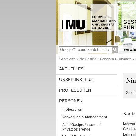
www.l
Geschwister-Scholl-Institut
Personen
Hilfskräfte
AKTUELLES
Nin
UNSER INSTITUT
PROFESSUREN
Studen
PERSONEN
Professuren
Konta
Verwaltung & Management
Ludwig-
Apl. / Gastprofessuren /
Geschwis
Privatdozierende
Lehrstu