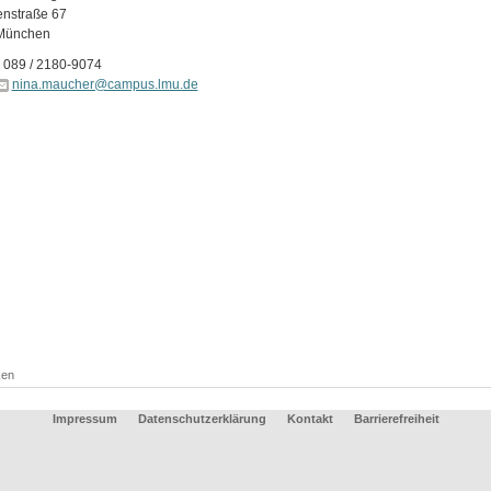
enstraße 67
München
089 / 2180-9074
nina.maucher@campus.lmu.de
ken
Impressum
Datenschutzerklärung
Kontakt
Barrierefreiheit