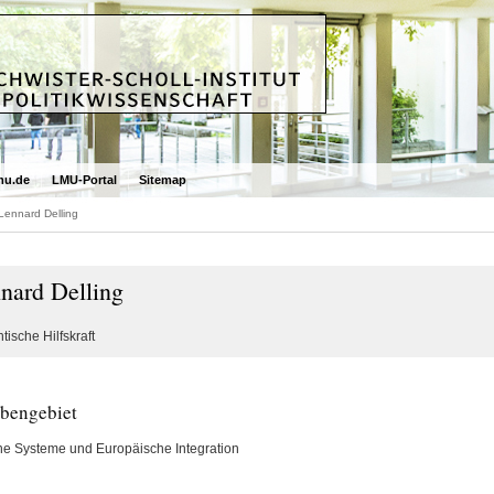
mu.de
LMU-Portal
Sitemap
Lennard Delling
nard Delling
tische Hilfskraft
bengebiet
che Systeme und Europäische Integration