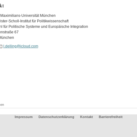
kt
Maximilians-Universität München
ter-Scholl-Institut für Politikwissenschaft
hl für Politische Systeme und Europäische Integration
enstraße 67
München
l.delling@icloud.com
ken
Impressum
Datenschutzerklärung
Kontakt
Barrierefreiheit