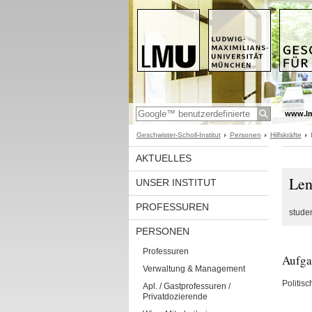
www.l
Geschwister-Scholl-Institut
Personen
Hilfskräfte
AKTUELLES
Len
UNSER INSTITUT
PROFESSUREN
studen
PERSONEN
Professuren
Aufga
Verwaltung & Management
Politis
Apl. / Gastprofessuren /
Privatdozierende