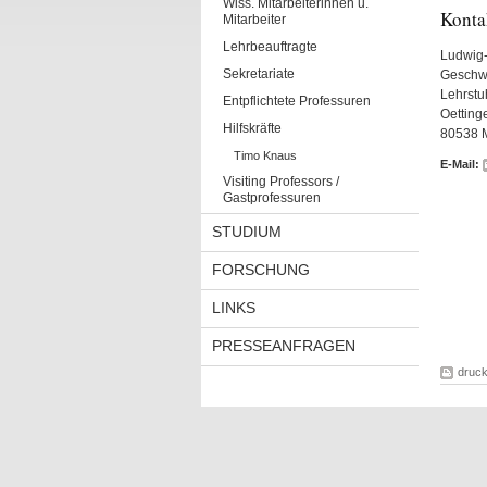
Wiss. Mitarbeiterinnen u.
Konta
Mitarbeiter
Lehrbeauftragte
Ludwig-
Sekretariate
Geschwis
Lehrstu
Entpflichtete Professuren
Oetting
Hilfskräfte
80538 
Timo Knaus
E-Mail:
Visiting Professors /
Gastprofessuren
STUDIUM
FORSCHUNG
LINKS
PRESSEANFRAGEN
druc