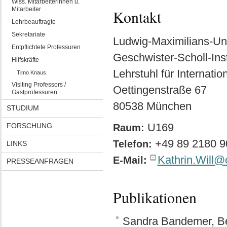
Wiss. Mitarbeiterinnen u.
Mitarbeiter
Kontakt
Lehrbeauftragte
Sekretariate
Ludwig-Maximilians-Un
Entpflichtete Professuren
Geschwister-Scholl-Insti
Hilfskräfte
Lehrstuhl für Internati
Timo Knaus
Visiting Professors /
Oettingenstraße 67
Gastprofessuren
80538 München
STUDIUM
U169
FORSCHUNG
Raum:
+49 89 2180 9
Telefon:
LINKS
Kathrin.Will
E-Mail:
PRESSEANFRAGEN
Publikationen
Sandra Bandemer, Ben