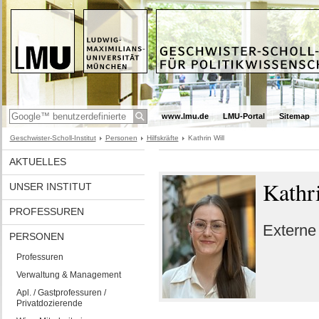
www.lmu.de
LMU-Portal
Sitemap
Geschwister-Scholl-Institut
Personen
Hilfskräfte
Kathrin Will
AKTUELLES
Kathr
UNSER INSTITUT
PROFESSUREN
Externe
PERSONEN
Professuren
Verwaltung & Management
Apl. / Gastprofessuren /
Privatdozierende