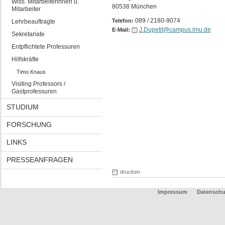
Wiss. Mitarbeiterinnen u.
80538 München
Mitarbeiter
089 / 2180-9074
Telefon:
Lehrbeauftragte
J.Dupetit@campus.lmu.de
E-Mail:
Sekretariate
Entpflichtete Professuren
Hilfskräfte
Timo Knaus
Visiting Professors /
Gastprofessuren
STUDIUM
FORSCHUNG
LINKS
PRESSEANFRAGEN
drucken
Impressum
Datenschu