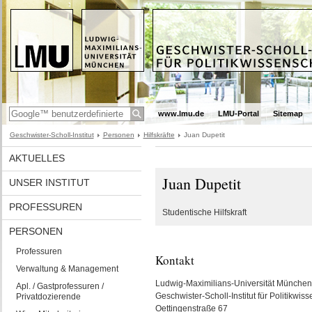
www.lmu.de
LMU-Portal
Sitemap
Geschwister-Scholl-Institut
Personen
Hilfskräfte
Juan Dupetit
AKTUELLES
Juan Dupetit
UNSER INSTITUT
PROFESSUREN
Studentische Hilfskraft
PERSONEN
Professuren
Kontakt
Verwaltung & Management
Ludwig-Maximilians-Universität München
Apl. / Gastprofessuren /
Geschwister-Scholl-Institut für Politikwiss
Privatdozierende
Oettingenstraße 67