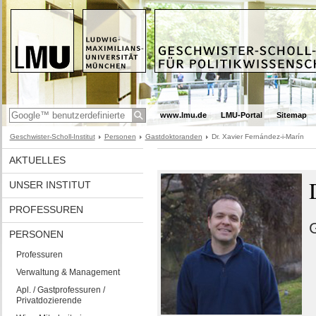
www.lmu.de
LMU-Portal
Sitemap
Geschwister-Scholl-Institut
Personen
Gastdoktoranden
Dr. Xavier Fernández-i-Marín
AKTUELLES
UNSER INSTITUT
PROFESSUREN
G
PERSONEN
Professuren
Verwaltung & Management
Apl. / Gastprofessuren /
Privatdozierende